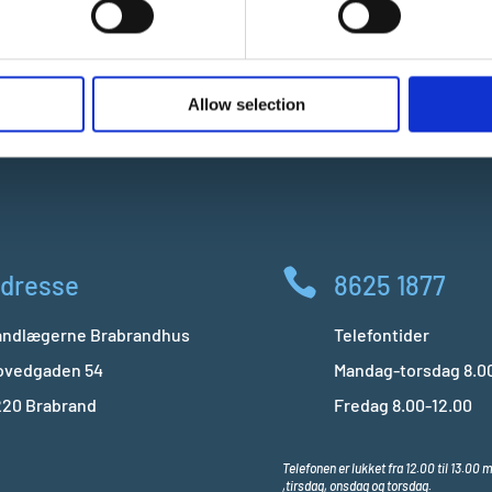
 provided to them or that they’ve collected from your use of their
ntosebehandling
Kosmetis
tandblegning
tandreguler
Allow selection

dresse
8625 1877
andlægerne Brabrandhus
Telefontider
ovedgaden 54
Mandag-torsdag 8.00
220 Brabrand
Fredag 8.00-12.00
Telefonen er lukket fra 12.00 til 13.00
,tirsdag, onsdag og torsdag.