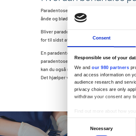
Paradentose er et andet ord for kronisk ta
ånde og blødende tandkød.
Bliver paradentosen ikke behandlet, risikerer
Consent
for til sidst at falde ud.
​En paradentosebehandling består i en dybde
Responsible use of your dat
paradentosen nede og i de fleste tilfælde he
We and
our 980 partners
pro
kan du også selv gøre meget i det daglige for,
and access information on yo
Det hjælper vores tandplejer dig gerne med.
audience research and servi
privacy choices are only app
withdraw your consent any tim
Find out more about how your
Consent
We use cookies to personalis
Necessary
Selection
information about your use of