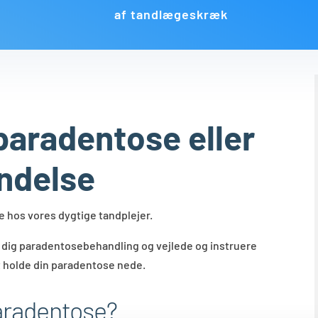
af tandlægeskræk
paradentose eller
ndelse
te hos vores dygtige tandplejer.
e dig paradentosebehandling og vejlede og instruere
 at holde din paradentose nede.
aradentose?