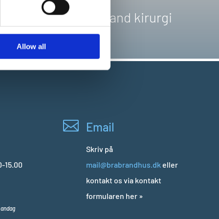
 services.
k
Tand kirurgi
ing
Allow all

Email
Skriv på
-15.00​
mail@brabrandhus.dk
eller
kontakt os via kontakt
formularen her »
 mandag