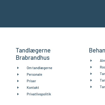
Tandlægerne
Behan
Brabrandhus
E
Alm
E
Ro
E
Om tandlægerne
E
Tan
E
Personale
E
Tan
E
Priser
E
Tan
E
Kontakt
E
Privatlivspolitik