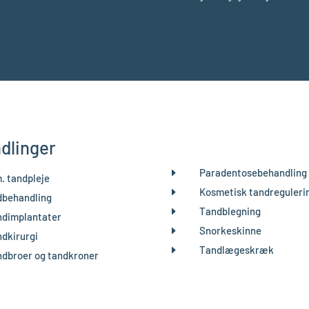
dlinger
E
Paradentosebehandling
. tandpleje
E
Kosmetisk tandreguleri
dbehandling
E
Tandblegning
dimplantater
E
Snorkeskinne
dkirurgi
E
Tandlægeskræk
dbroer og tandkroner