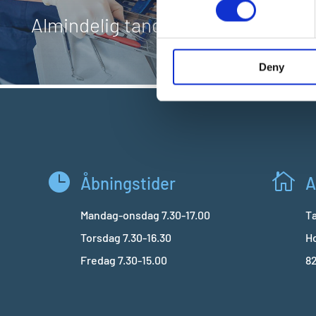
other information that you’ve
Almindelig tandpleje
Parade
og 
Deny


Åbningstider
A
Mandag-onsdag 7.30-17.00
T
Torsdag 7.30-16.30
H
Fredag 7.30-15.00
8