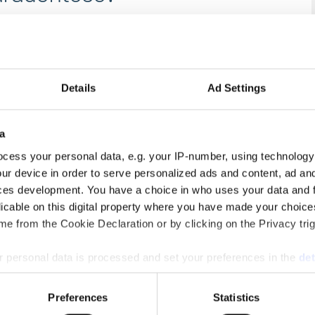
ndkødsbetændelse, og symptomerne kan være dårlig
 du, at en eller flere tænder bliver mere og mere løse
Details
Ad Settings
gående rensning, som kan være med til at holde
a
lt væk. Med den rette vejledning og de rette redskaber
cess your personal data, e.g. your IP-number, using technology
 at en paradentose ikke udvikler sig og bliver værre.
ur device in order to serve personalized ads and content, ad a
ces development. You have a choice in who uses your data and 
licable on this digital property where you have made your choic
e from the Cookie Declaration or by clicking on the Privacy trig
 personal data is processed and set your preferences in the
det
e content and ads, to provide social media features and to analy
Preferences
Statistics
 our site with our social media, advertising and analytics partn