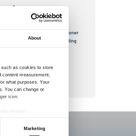
E
Alm. tandpleje
E
Implantater
E
Kirurgi
E
Tandbroer og tandkroner
About
E
Paradentosebehandling
E
Rodbehandling
E
Tandblegning
E
Tandlægeskræk
 such as cookies to store
E
Snorkeskinne
nd content measurement,
E
Tandregulering
for what purposes. Your
es. You can change or
ger icon.
ails section
.
se our traffic. We also share
Marketing
ers who may combine it with