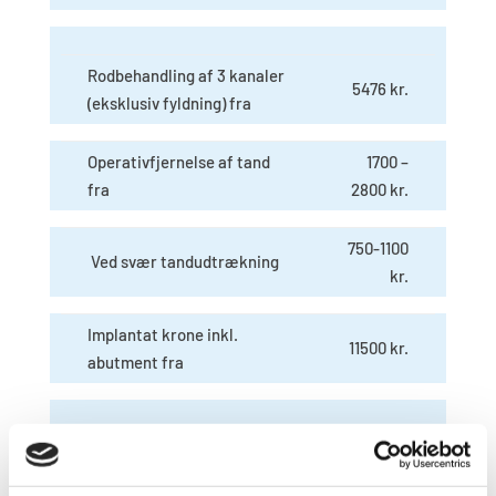
Rodbehandling af 3 kanaler
5476 kr.
(eksklusiv fyldning) fra
Operativfjernelse af tand
1700 –
fra
2800 kr.
750-1100
Ved svær tandudtrækning
kr.
Implantat krone inkl.
11500 kr.
abutment fra
Tandretning af overkæbe
18500 kr.
eller underkæbe pr del