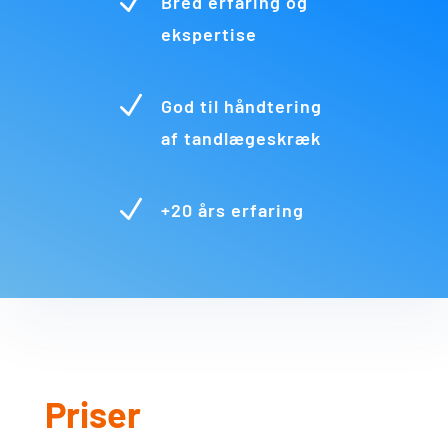
N
Bred erfaring og
ekspertise
N
God til håndtering
af tandlægeskræk
N
+20 års erfaring
Priser