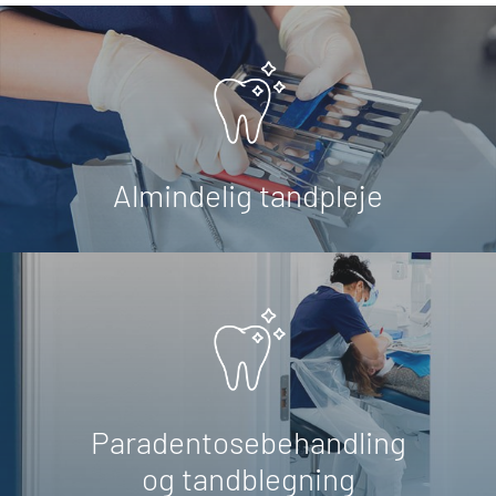
Almindelig tandpleje
Paradentosebehandling
og tandblegning