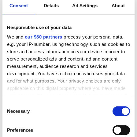
Consent
Details
Ad Settings
About
Snorkeskinne
5500 kr.​
Hård bideskinne
4550 kr.
Responsible use of your data
We and
our 980 partners
process your personal data,
e.g. your IP-number, using technology such as cookies to
Blegning af overkæbe
2169- 2500
store and access information on your device in order to
eller underkæbe pr del fra
kr.
serve personalized ads and content, ad and content
measurement, audience research and services
development. You have a choice in who uses your data
and for what purposes. Your privacy choices are only
applicable on this digital property where you have made

86 25 18 77
your choices. You can change or withdraw your consent
any time from the Cookie Declaration or by clicking on
Consent
Book en tid
the Privacy trigger icon.
Necessary
Selection
Husk du kun kan bestille tid via telefon.
Har du spørgsmål så send gerne en mail:
Find out more about how your personal data is processed
Preferences
mail@brabrandhus.dk
and set your preferences in the
details section
.