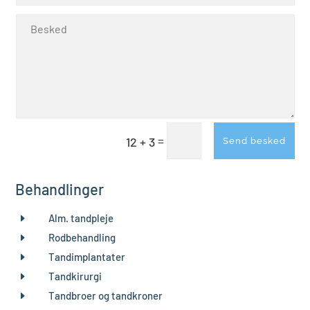
=
12 + 3
Send besked
Behandlinger
E
Alm. tandpleje
E
Rodbehandling
E
Tandimplantater
E
Tandkirurgi
E
Tandbroer og tandkroner